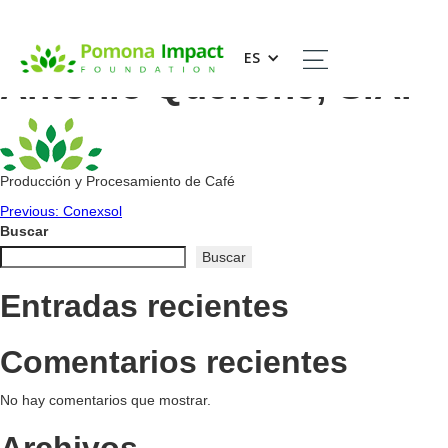
Agropecuaria San
ES
Antonio Quenené, S.A.
Producción y Procesamiento de Café
Navegación
Previous:
Conexsol
Buscar
de
Buscar
entradas
Entradas recientes
Comentarios recientes
No hay comentarios que mostrar.