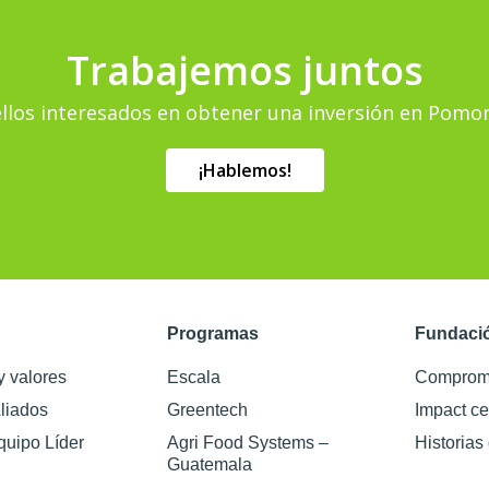
Trabajemos juntos
llos interesados ​​en obtener una inversión en Pomo
¡Hablemos!
Programas
Fundaci
y valores
Escala
Compromi
liados
Greentech
Impact ce
quipo Líder
Agri Food Systems –
Historias
Guatemala