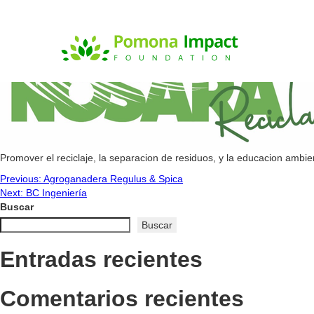
Asociación Reciclaje D
Promover el reciclaje, la separacion de residuos, y la educacion ambien
Navegación
Previous:
Agroganadera Regulus & Spica
Next:
BC Ingeniería
de
Buscar
Buscar
entradas
Entradas recientes
Comentarios recientes